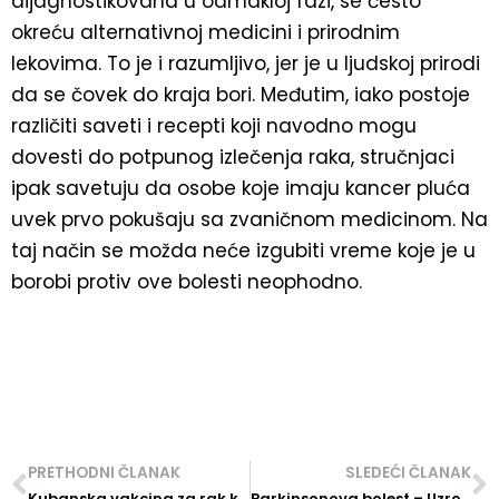
dijagnostikovana u odmakloj fazi, se često
okreću alternativnoj medicini i prirodnim
lekovima. To je i razumljivo, jer je u ljudskoj prirodi
da se čovek do kraja bori. Međutim, iako postoje
različiti saveti i recepti koji navodno mogu
dovesti do potpunog izlečenja raka, stručnjaci
ipak savetuju da osobe koje imaju kancer pluća
uvek prvo pokušaju sa zvaničnom medicinom. Na
taj način se možda neće izgubiti vreme koje je u
borobi protiv ove bolesti neophodno.
PRETHODNI ČLANAK
SLEDEĆI ČLANAK
Kubanska vakcina za rak kože dostupna ljudima iz Srbije
Parkinsonova bolest – Uzroci, simptomi i lečenje