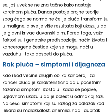
se, još uvek se ne zna tačno kako nastaje
karcinom pluća. Danas postoje brojne teorije
zbog čega se normalne ćelije pluća transformišu
u maligne, a sve je više rezultata koji ukazuju da
je glavni krivac duvanski dim. Pored toga, važni
faktori su i genetske predispozicije, način života i
kancerogene čestice koje se mogu naći u
vazduhu i tako dospeti do pluća.
Rak pluća – simptomi i dijagnoza
Kao i kod većine drugih oblika kancera, i za
kancer pluća je karakteristično da u početnim
fazama simptomi izostaju i kada se pojave,
uglavnom ukazuju da je bolest u odmakloj fazi.
Najčešći simptomi koji su razlog za odlazak kod
lekara su malaksalost, anemija, nagli gubitak