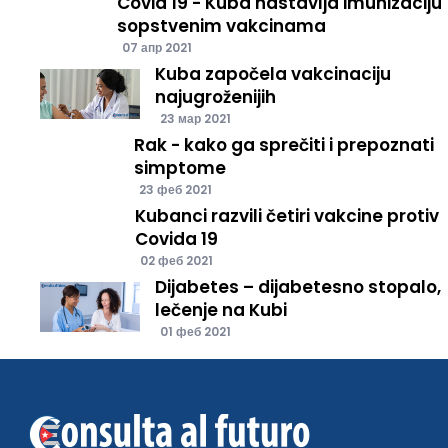
Covid 19 - Kuba nastavlja imunizaciju
sopstvenim vakcinama
07 апр 2021
Kuba započela vakcinaciju
najugroženijih
23 мар 2021
Rak - kako ga sprečiti i prepoznati
simptome
23 феб 2021
Kubanci razvili četiri vakcine protiv
Covida 19
02 феб 2021
Dijabetes – dijabetesno stopalo,
lečenje na Kubi
01 феб 2021