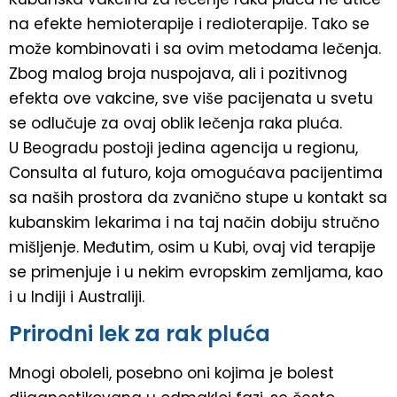
na efekte hemioterapije i redioterapije. Tako se
može kombinovati i sa ovim metodama lečenja.
Zbog malog broja nuspojava, ali i pozitivnog
efekta ove vakcine, sve više pacijenata u svetu
se odlučuje za ovaj oblik lečenja raka pluća.
U Beogradu postoji jedina agencija u regionu,
Consulta al futuro, koja omogućava pacijentima
sa naših prostora da zvanično stupe u kontakt sa
kubanskim lekarima i na taj način dobiju stručno
mišljenje. Međutim, osim u Kubi, ovaj vid terapije
se primenjuje i u nekim evropskim zemljama, kao
i u Indiji i Australiji.
Prirodni lek za rak pluća
Mnogi oboleli, posebno oni kojima je bolest