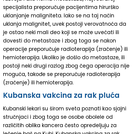
specijalista preporučuje pacijentima hirurško
uklanjanje maligniteta. Iako se na taj način
uklanja malignitet, uvek postoji verovatnoća da
je ostao neki mali deo koji se može uvećati ili
dovesti do metastaze i zbog toga se nakon
operacije preporučuje radioterapija (zračenje) ili
hemioterapija. Ukoliko je došlo do metastaze, ili
postoji neki drugi razlog zbog čega operacija nije
moguća, takođe se preporučuje radioterapija
(zračenje) ili hemioterapija.
Kubanska vakcina za rak pluća
Kubanski lekari su širom sveta poznati kao sjajni
stručnjaci i zbog toga se osobe obolele od
različitih oblika kancera često opredeljuju za
lečenje baš na Kubi. Kubanska vakcina za rak