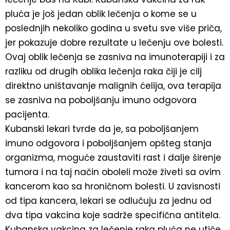
pluća je još jedan oblik lečenja o kome se u
poslednjih nekoliko godina u svetu sve više priča,
jer pokazuje dobre rezultate u lečenju ove bolesti.
Ovaj oblik lečenja se zasniva na imunoterapiji i za
razliku od drugih oblika lečenja raka čiji je cilj
direktno uništavanje malignih ćelija, ova terapija
se zasniva na poboljšanju imuno odgovora
pacijenta.
Kubanski lekari tvrde da je, sa poboljšanjem
imuno odgovora i poboljšanjem opšteg stanja
organizma, moguće zaustaviti rast i dalje širenje
tumora i na taj način oboleli može živeti sa ovim
kancerom kao sa hroničnom bolesti. U zavisnosti
od tipa kancera, lekari se odlučuju za jednu od
dva tipa vakcina koje sadrže specifična antitela.
Kubanska vakcina za lečenje raka pluća ne utiče