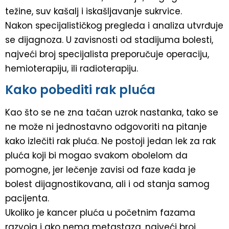
težine, suv kašalj i iskašljavanje sukrvice.
Nakon specijalističkog pregleda i analiza utvrđuje
se dijagnoza. U zavisnosti od stadijuma bolesti,
najveći broj specijalista preporučuje operaciju,
hemioterapiju, ili radioterapiju.
Kako pobediti rak pluća
Kao što se ne zna tačan uzrok nastanka, tako se
ne može ni jednostavno odgovoriti na pitanje
kako izlečiti rak pluća. Ne postoji jedan lek za rak
pluća koji bi mogao svakom obolelom da
pomogne, jer lečenje zavisi od faze kada je
bolest dijagnostikovana, ali i od stanja samog
pacijenta.
Ukoliko je kancer pluća u početnim fazama
razvoja i ako nema metastaza, najveći broj