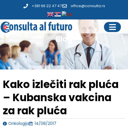
+381 66 22 47 47
office@consulta.rs
Blog
Kako izlečiti rak pluća
– Kubanska vakcina
za rak pluća
Onkologija
14/08/2017