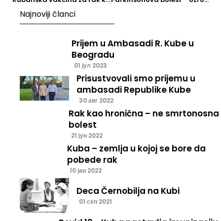
Najnoviji članci
Prijem u Ambasadi R. Kube u
Beogradu
01 јул 2023
Prisustvovali smo prijemu u
ambasadi Republike Kube
30 авг 2022
Rak kao hronična – ne smrtonosna
bolest
21 јун 2022
Kuba – zemlja u kojoj se bore da
pobede rak
10 јан 2022
Deca Černobilja na Kubi
01 сеп 2021