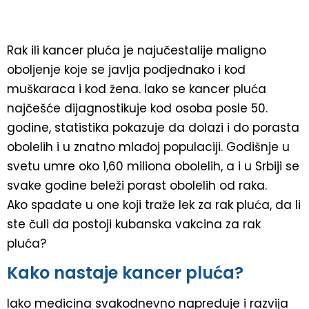
Rak ili kancer pluća je najučestalije maligno
oboljenje koje se javlja podjednako i kod
muškaraca i kod žena. Iako se kancer pluća
najčešće dijagnostikuje kod osoba posle 50.
godine, statistika pokazuje da dolazi i do porasta
obolelih i u znatno mlađoj populaciji. Godišnje u
svetu umre oko 1,60 miliona obolelih, a i u Srbiji se
svake godine beleži porast obolelih od raka.
Ako spadate u one koji traže lek za rak pluća, da li
ste čuli da postoji kubanska vakcina za rak
pluća?
Kako nastaje kancer pluća?
Iako medicina svakodnevno napreduje i razvija