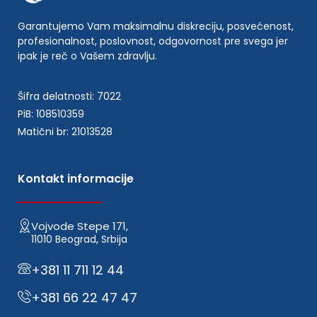
Garantujemo Vam maksimalnu diskreciju, posvećenost,
profesionalnost, poslovnost, odgovornost pre svega jer
ipak je reč o Vašem zdravlju.
Šifra delatnosti: 7022
PiB: 108510359
Matični br: 21013528
Kontakt informacije
Vojvode Stepe 171,
11010 Beograd, Srbija
+381 11 711 12 44
+381 66 22 47 47