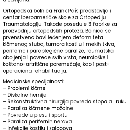
Ortopedska bolnica Frank País predstavlja i
centar Iberoameričke škole za Ortopediju i
Traumatologiju. Takođe poseduje 3 fabrike za
proizvodnju ortopedskih proteza. Bolnica se
prvenstveno bavi lečenjem deformiteta
kičmenog stuba, tumora kostiju i mekih tkiva,
periferne i paraplegične paralize, reumatska
oboljenja i povrede svih vrsta, neurološke i
koštano-artritične poremećaje, kao i post-
operaciona rehabilitacija.
Medicinske specijalnosti:
– Problemi kičme
– Diskalne hernije
– Rekonstruktivna hirurgija povreda stopala i ruku
– Paraliza kičmene moždine
– Povrede u plesu i sportu
– Paraliza perifernih nerava
– Infekcije kostiju i zglobova