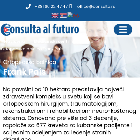
+381 66 22 47 47
office@consulta.rs
»
»
Naslovna
Medicinski centri i klinike
Ortopedska bolnica Frank País
Ortopedska bolnica
Frank País
Na površini od 10 hektara predstavlja najveći
zdravstveni kompleks u svetu koji se bavi
ortopedskom hirurgijom, traumatologijom,
rekonstrukcijom i rehabilitacijom neuro-koštanog
sistema. Osnovana pre više od 3 decenije,
rapolaže sa 677 kreveta za kubanske pacijente i
sa jednim odeljenjem za lečenje stranih
državljana.