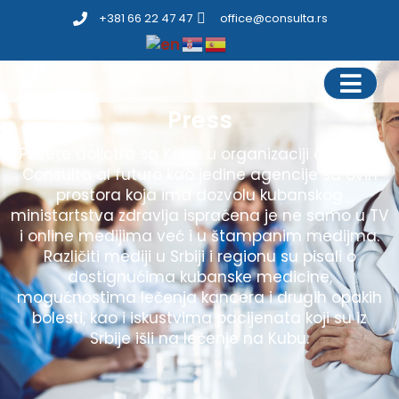
+381 66 22 47 47
office@consulta.rs
Press
Posete dokotra sa Kuba u organizaciji agencije
Consulta al futuro kao jedine agencije sa ovih
prostora koja ima dozvolu kubanskog
ministartstva zdravlja ispraćena je ne samo u TV
i online medijima već i u štampanim medijma.
Različiti mediji u Srbiji i regionu su pisali o
dostignućima kubanske medicine,
mogućnostima lečenja kancera i drugih opakih
bolesti, kao i iskustvima pacijenata koji su iz
Srbije išli na lečenje na Kubu.