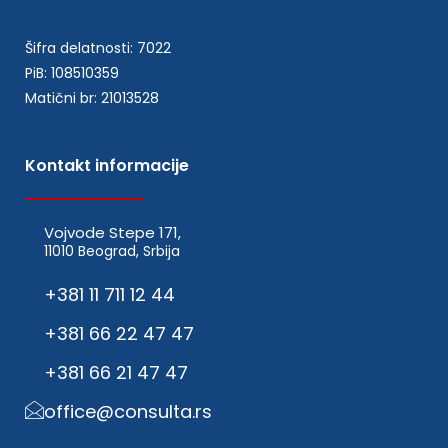
Šifra delatnosti: 7022
PiB: 108510359
Matični br: 21013528
Kontakt informacije
Vojvode Stepe 171,
11010 Beograd, Srbija
+381 11 711 12 44
+381 66 22 47 47
+381 66 21 47 47
office@consulta.rs