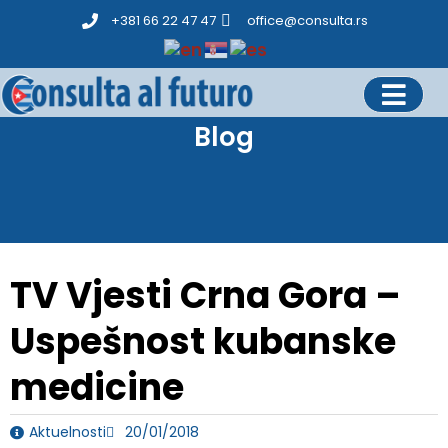
+381 66 22 47 47
office@consulta.rs
Blog
TV Vjesti Crna Gora –
Uspešnost kubanske
medicine
Aktuelnosti
20/01/2018