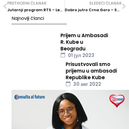
PRETHODNI ČLANAK
SLEDEĆI ČLANAK
Jutarnji program RTS – Lečenje kancera na Kubi
Dobro jutro Crna Goro – Specijalista onkolog sa Kube prvi put u Crnoj Gori
Najnoviji članci
Prijem u Ambasadi
R. Kube u
Beogradu
01 јул 2023
Prisustvovali smo
prijemu u ambasadi
Republike Kube
30 авг 2022